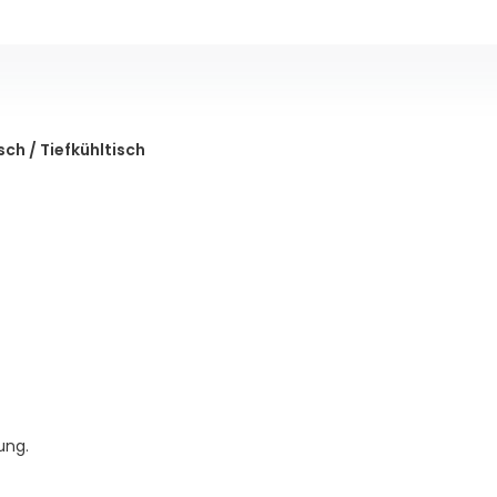
ch / Tiefkühltisch
ung.