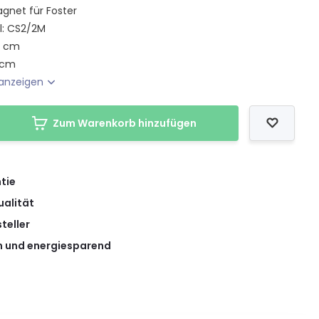
gnet für Foster
l: CS2/2M
5 cm
 cm
anzeigen
Zum Warenkorb hinzufügen
tie
ualität
teller
 und energiesparend