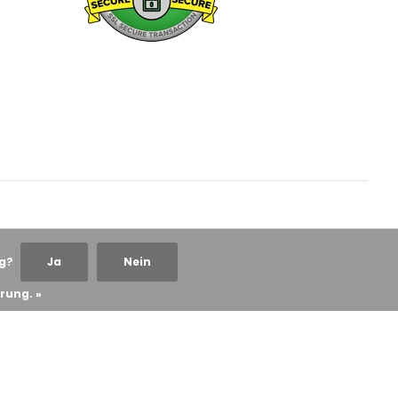
ng?
Ja
Nein
rung. »