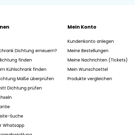
onen
Mein Konto
Kundenkonto anlegen
chrank Dichtung erneuern?
Meine Bestellungen
ldichtung finden
Meine Nachrichten (Tickets)
am Kühlschrank finden
Mein Wunschzettel
ichtung Maße überprüfen
Produkte vergleichen
nitt Dichtung prüfen
hseln
antie
site-Suche
ber Whatsapp
tragsabwicklung