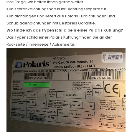
Ihre Frage, wir helfen Ihnen gerne weiter.
Kühlschrankdichtungshop is Ihr Dichtungsexperte für
Kühldichtungen und liefert alle Polaris Türdichtungen und
Schubladendichtungen mit Bestpreis Garantie.
Wo finde ich das Typenschild bein einer Polaris Kühlung?
Das Typenschild einer Polaris Kühlung finden Sie an der
Rückseite / Innenseite / Außenseite.