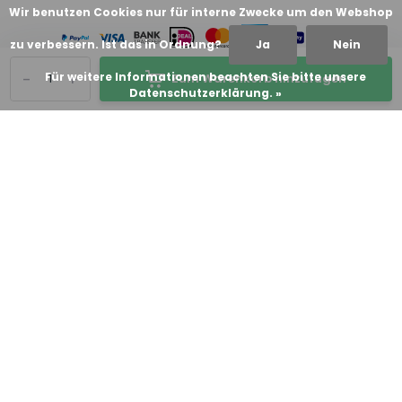
Wir benutzen Cookies nur für interne Zwecke um den Webshop
zu verbessern. Ist das in Ordnung?
Ja
Nein
-
+
Für weitere Informationen beachten Sie bitte unsere
Zum Warenkorb hinzufügen
Datenschutzerklärung. »