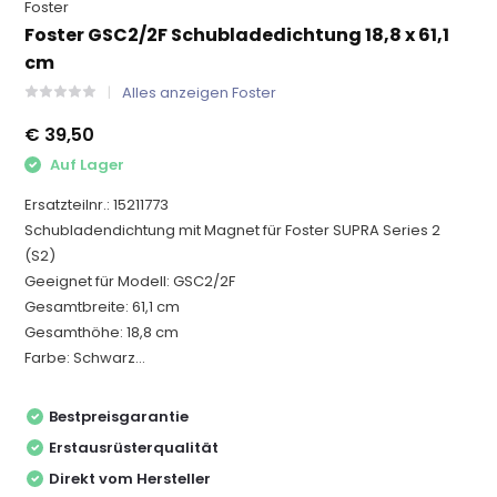
Foster
Foster GSC2/2F Schubladedichtung 18,8 x 61,1
cm
Alles anzeigen Foster
€ 39,50
Auf Lager
Ersatzteilnr.: 15211773
Schubladendichtung mit Magnet für Foster SUPRA Series 2
(S2)
Geeignet für Modell: GSC2/2F
Gesamtbreite: 61,1 cm
Gesamthöhe: 18,8 cm
Farbe: Schwarz...
Bestpreisgarantie
Erstausrüsterqualität
Direkt vom Hersteller