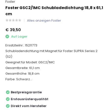
Foster
Foster GSC2/1MC Schubladedichtung 18,8 x 61,1
cm
Alles anzeigen Foster
€ 39,50
Auf Lager
Ersatzteilnr.: 15211773
Schubladendichtung mit Magnet für Foster SUPRA Series 2
(S2)
Geeignet für Modell: GSC2/1MC
Gesamtbreite: 61,1 cm
Gesamthöhe: 18,8 cm
Farbe: Schwarz...
Bestpreisgarantie
Erstausrüsterqualität
Direkt vom Hersteller