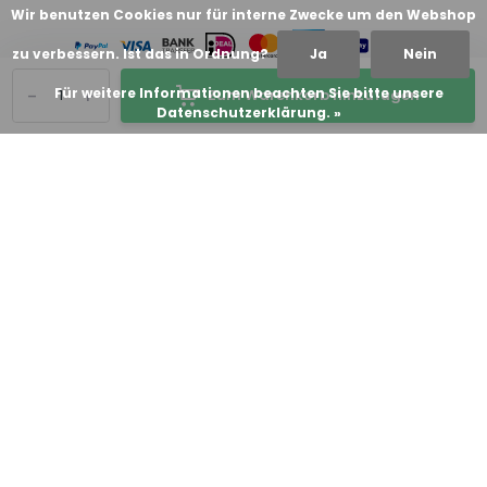
Wir benutzen Cookies nur für interne Zwecke um den Webshop
zu verbessern. Ist das in Ordnung?
Ja
Nein
-
+
Für weitere Informationen beachten Sie bitte unsere
Zum Warenkorb hinzufügen
Datenschutzerklärung. »