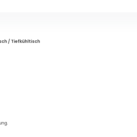
ch / Tiefkühltisch
ung.