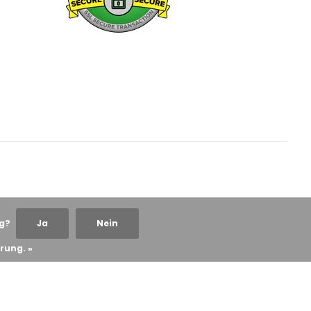
ng?
Ja
Nein
rung. »