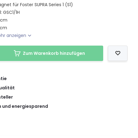
net für Foster SUPRA Series 1 (S1)
l: GSC1/1H
0 cm
 cm
hr anzeigen
Zum Warenkorb hinzufügen
tie
ualität
teller
 und energiesparend