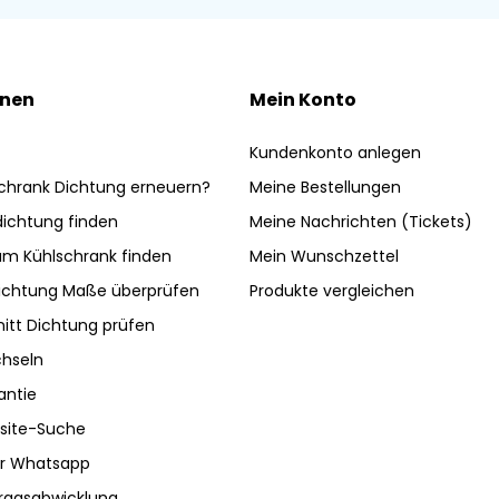
onen
Mein Konto
Kundenkonto anlegen
chrank Dichtung erneuern?
Meine Bestellungen
ldichtung finden
Meine Nachrichten (Tickets)
am Kühlschrank finden
Mein Wunschzettel
ichtung Maße überprüfen
Produkte vergleichen
nitt Dichtung prüfen
hseln
antie
site-Suche
ber Whatsapp
tragsabwicklung