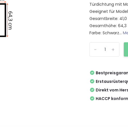
Türdichtung mit Mag
Geeignet für Model
Gesamtbreite: 41,
Gesamthöhe: 64,3
Farbe: Schwarz...
Me
-
+
Bestpreisgaran
Erstausrüsterq
Direkt vom Hers
HACCP konform