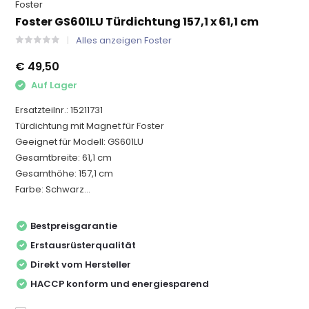
Foster
Foster GS601LU Türdichtung 157,1 x 61,1 cm
Alles anzeigen Foster
€ 49,50
Auf Lager
Ersatzteilnr.: 15211731
Türdichtung mit Magnet für Foster
Geeignet für Modell: GS601LU
Gesamtbreite: 61,1 cm
Gesamthöhe: 157,1 cm
Farbe: Schwarz...
Bestpreisgarantie
Erstausrüsterqualität
Direkt vom Hersteller
HACCP konform und energiesparend