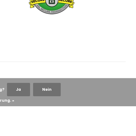
ng?
Ja
Nein
rung. »