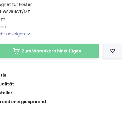
gnet für Foster
l: GS2101CT/MT
 cm
 cm
hr anzeigen
Zum Warenkorb hinzufügen
tie
ualität
teller
 und energiesparend