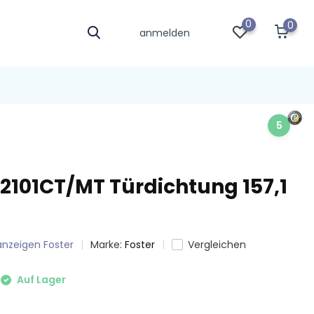
0
0
anmelden
5
S2101CT/MT Türdichtung 157,1
 anzeigen Foster
Marke:
Foster
Vergleichen
Auf Lager
1