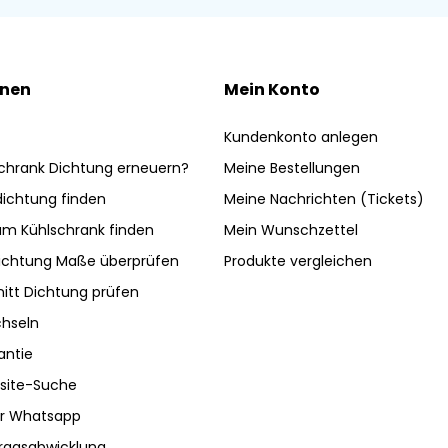
onen
Mein Konto
Kundenkonto anlegen
chrank Dichtung erneuern?
Meine Bestellungen
ldichtung finden
Meine Nachrichten (Tickets)
am Kühlschrank finden
Mein Wunschzettel
ichtung Maße überprüfen
Produkte vergleichen
nitt Dichtung prüfen
hseln
antie
site-Suche
ber Whatsapp
tragsabwicklung