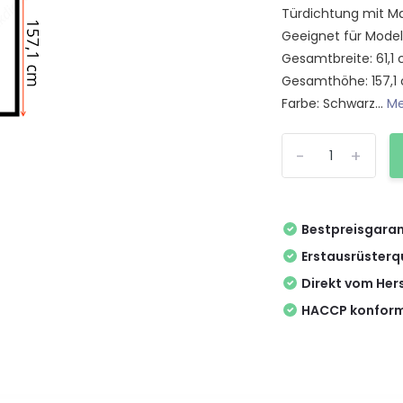
Türdichtung mit Ma
Geeignet für Model
Gesamtbreite: 61,1
Gesamthöhe: 157,1
Farbe: Schwarz...
Me
-
+
Bestpreisgaran
Erstausrüsterq
Direkt vom Hers
HACCP konform