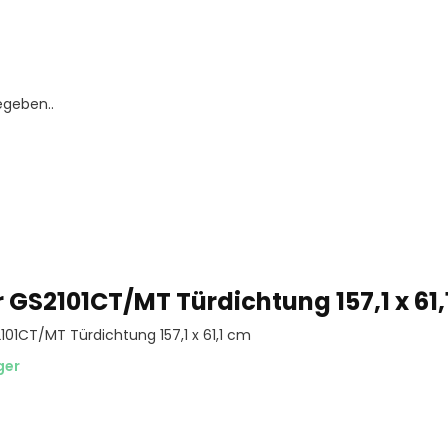
egeben..
r GS2101CT/MT Türdichtung 157,1 x 61
101CT/MT Türdichtung 157,1 x 61,1 cm
ger