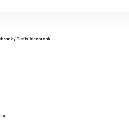
chrank / Tiefkühlschrank
ung.