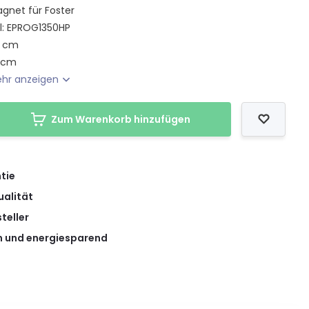
gnet für Foster
l: EPROG1350HP
6 cm
5 cm
hr anzeigen
Zum Warenkorb hinzufügen
tie
ualität
teller
 und energiesparend