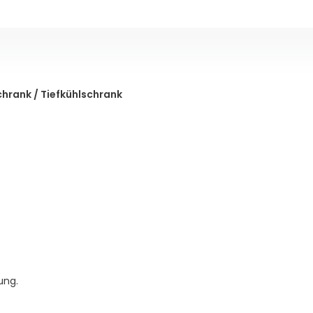
chrank / Tiefkühlschrank
ung.