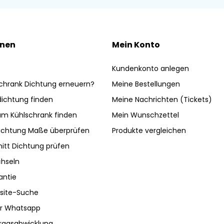
onen
Mein Konto
Kundenkonto anlegen
chrank Dichtung erneuern?
Meine Bestellungen
ldichtung finden
Meine Nachrichten (Tickets)
am Kühlschrank finden
Mein Wunschzettel
ichtung Maße überprüfen
Produkte vergleichen
nitt Dichtung prüfen
hseln
antie
site-Suche
ber Whatsapp
tragsabwicklung