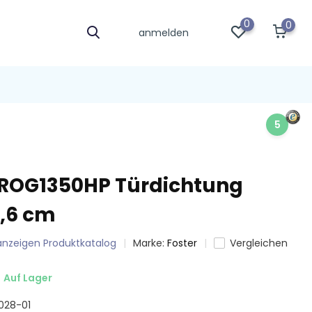
0
0
anmelden
5
PROG1350HP Türdichtung
2,6 cm
 anzeigen Produktkatalog
Marke:
Foster
Vergleichen
Auf Lager
7028-01