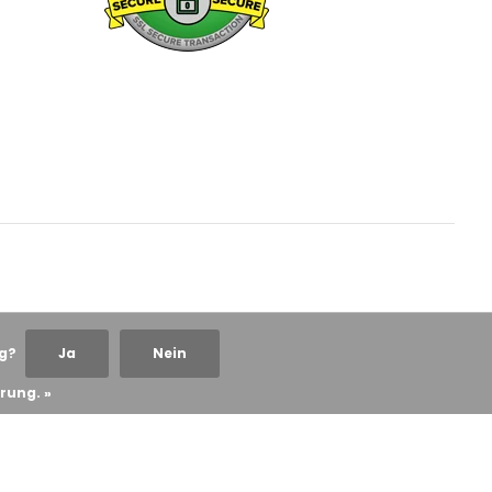
ng?
Ja
Nein
rung. »