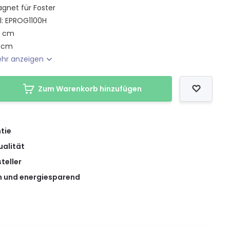
gnet für Foster
l: EPROG1100H
0 cm
7 cm
hr anzeigen
Zum Warenkorb hinzufügen
tie
ualität
teller
 und energiesparend