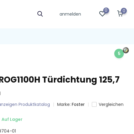
0
0
anmelden
5
PROG1100H Türdichtung 125,7
m
 anzeigen Produktkatalog
Marke:
Foster
Vergleichen
Auf Lager
79704-01