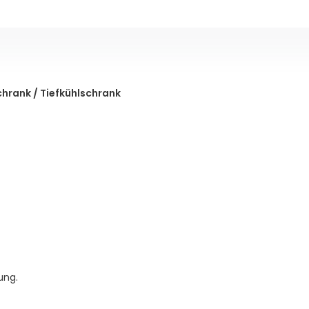
chrank / Tiefkühlschrank
ung.