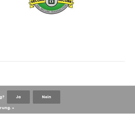
ng?
Ja
Nein
rung. »