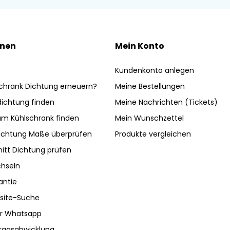
onen
Mein Konto
Kundenkonto anlegen
chrank Dichtung erneuern?
Meine Bestellungen
ldichtung finden
Meine Nachrichten (Tickets)
am Kühlschrank finden
Mein Wunschzettel
ichtung Maße überprüfen
Produkte vergleichen
nitt Dichtung prüfen
hseln
antie
site-Suche
ber Whatsapp
tragsabwicklung