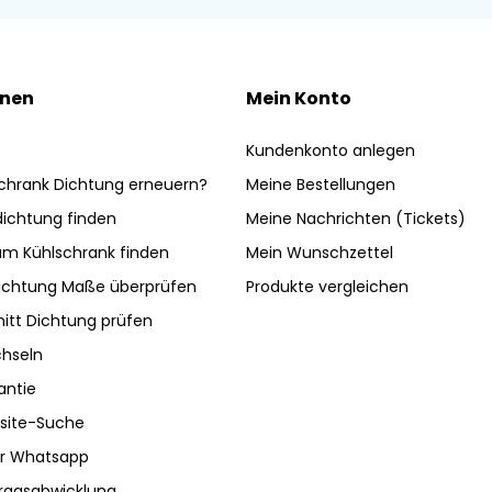
onen
Mein Konto
Kundenkonto anlegen
chrank Dichtung erneuern?
Meine Bestellungen
ldichtung finden
Meine Nachrichten (Tickets)
am Kühlschrank finden
Mein Wunschzettel
ichtung Maße überprüfen
Produkte vergleichen
nitt Dichtung prüfen
hseln
antie
site-Suche
ber Whatsapp
tragsabwicklung