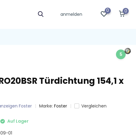
0
0
anmelden
5
PRO20BSR Türdichtung 154,1 x
 anzeigen Foster
Marke:
Foster
Vergleichen
Auf Lager
1709-01