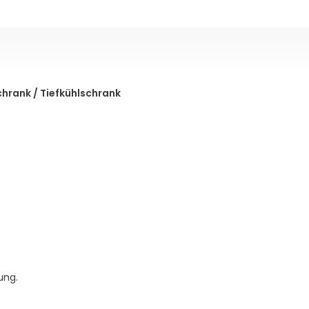
chrank / Tiefkühlschrank
ung.