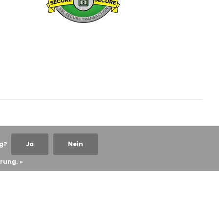
ng?
Ja
Nein
rung. »