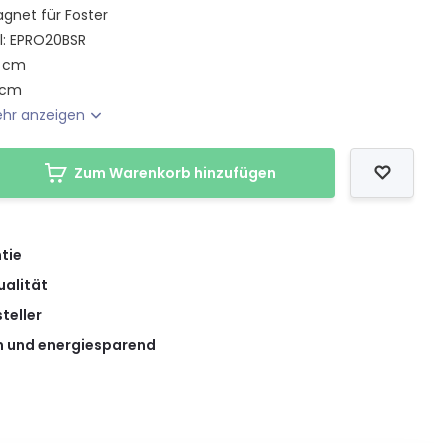
gnet für Foster
l: EPRO20BSR
3 cm
 cm
hr anzeigen
Zum Warenkorb hinzufügen
tie
ualität
teller
 und energiesparend