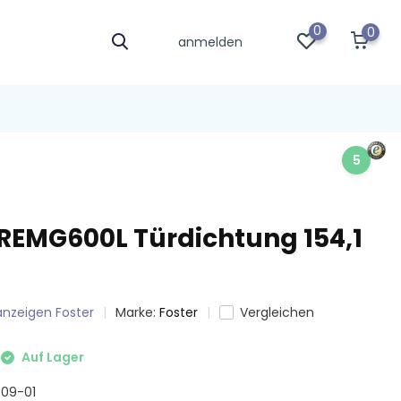
0
0
anmelden
5
PREMG600L Türdichtung 154,1
m
 anzeigen Foster
Marke:
Foster
Vergleichen
Auf Lager
1709-01