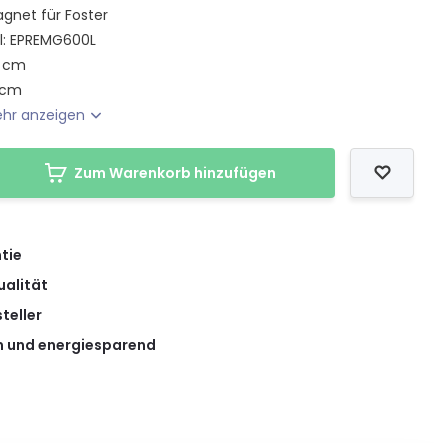
gnet für Foster
l: EPREMG600L
3 cm
 cm
hr anzeigen
Zum Warenkorb hinzufügen
tie
ualität
teller
 und energiesparend