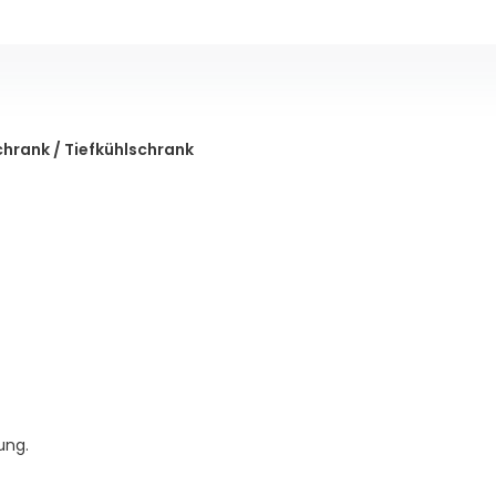
chrank / Tiefkühlschrank
ung.