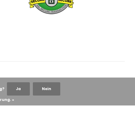
ng?
Ja
Nein
rung. »