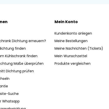
onen
Mein Konto
Kundenkonto anlegen
chrank Dichtung erneuern?
Meine Bestellungen
ldichtung finden
Meine Nachrichten (Tickets)
am Kühlschrank finden
Mein Wunschzettel
ichtung Maße überprüfen
Produkte vergleichen
nitt Dichtung prüfen
hseln
antie
site-Suche
ber Whatsapp
tragsabwicklung