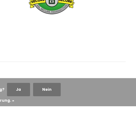
ng?
Ja
Nein
rung. »