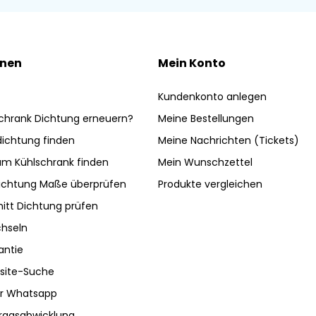
onen
Mein Konto
Kundenkonto anlegen
chrank Dichtung erneuern?
Meine Bestellungen
ldichtung finden
Meine Nachrichten (Tickets)
am Kühlschrank finden
Mein Wunschzettel
ichtung Maße überprüfen
Produkte vergleichen
nitt Dichtung prüfen
hseln
antie
site-Suche
ber Whatsapp
tragsabwicklung