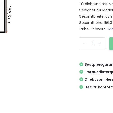
Türdichtung mit Ma
Geeignet für Model
Gesamtbreite: 63,
Gesamthöhe: 156,
Farbe: Schwarz...
Me
-
+
Bestpreisgaran
Erstausrüsterq
Direkt vom Hers
HACCP konform