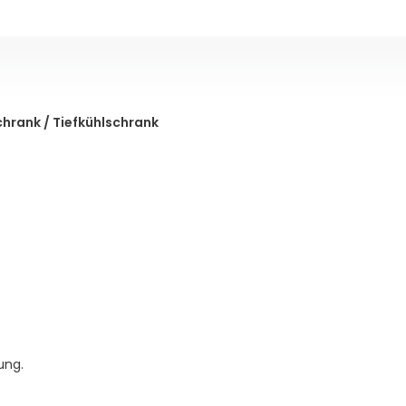
chrank / Tiefkühlschrank
ung.