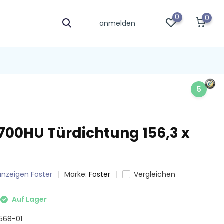
0
0
anmelden
5
P700HU Türdichtung 156,3 x
 anzeigen Foster
Marke:
Foster
Vergleichen
Auf Lager
9568-01