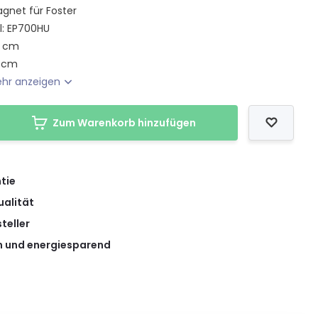
gnet für Foster
l: EP700HU
9 cm
3 cm
hr anzeigen
Zum Warenkorb hinzufügen
tie
ualität
teller
 und energiesparend