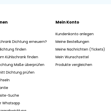
onen
Mein Konto
Kundenkonto anlegen
chrank Dichtung erneuern?
Meine Bestellungen
ldichtung finden
Meine Nachrichten (Tickets)
am Kühlschrank finden
Mein Wunschzettel
ichtung Maße überprüfen
Produkte vergleichen
nitt Dichtung prüfen
hseln
antie
site-Suche
ber Whatsapp
tragsabwicklung