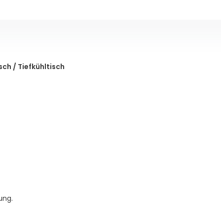
ch / Tiefkühltisch
ung.