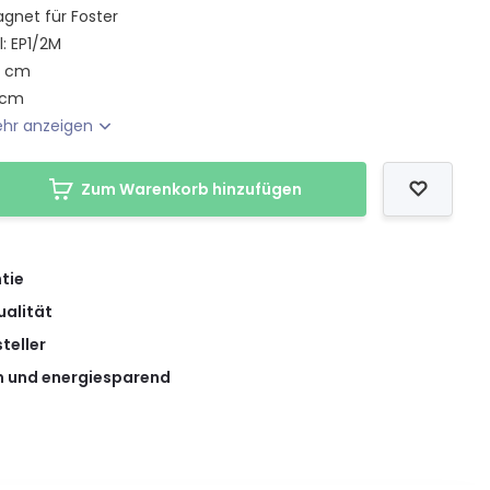
gnet für Foster
: EP1/2M
3 cm
 cm
hr anzeigen
Zum Warenkorb hinzufügen
tie
ualität
teller
 und energiesparend