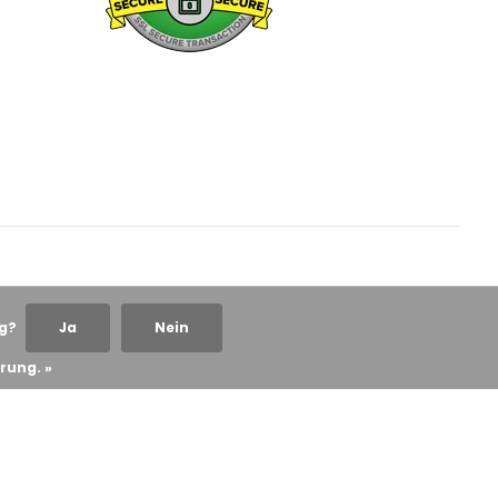
ng?
Ja
Nein
rung. »