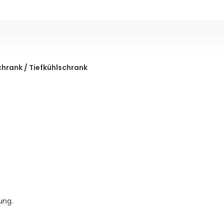
chrank / Tiefkühlschrank
ung.