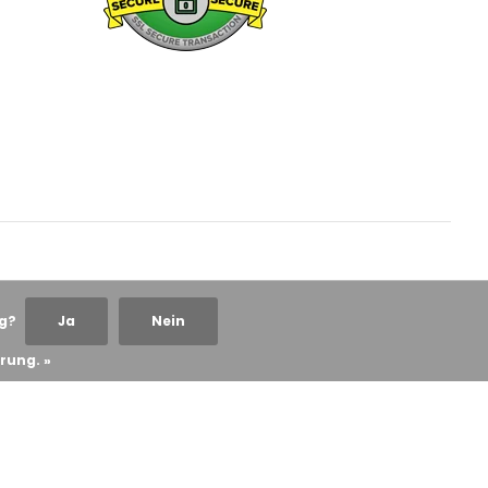
ng?
Ja
Nein
rung. »