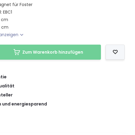
gnet für Foster
: EBC1
0 cm
7 cm
anzeigen
Zum Warenkorb hinzufügen
tie
ualität
teller
 und energiesparend