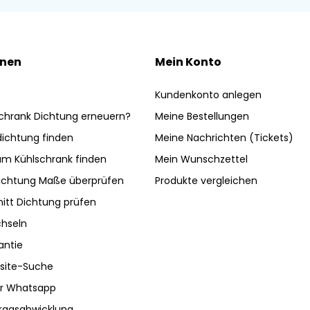
onen
Mein Konto
Kundenkonto anlegen
chrank Dichtung erneuern?
Meine Bestellungen
ldichtung finden
Meine Nachrichten (Tickets)
am Kühlschrank finden
Mein Wunschzettel
ichtung Maße überprüfen
Produkte vergleichen
nitt Dichtung prüfen
hseln
antie
site-Suche
ber Whatsapp
tragsabwicklung