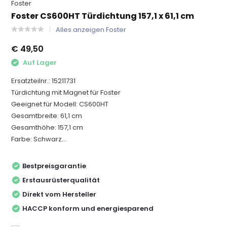
Foster
Foster CS600HT Türdichtung 157,1 x 61,1 cm
Alles anzeigen Foster
€ 49,50
Auf Lager
Ersatzteilnr.: 15211731
Türdichtung mit Magnet für Foster
Geeignet für Modell: CS600HT
Gesamtbreite: 61,1 cm
Gesamthöhe: 157,1 cm
Farbe: Schwarz...
Bestpreisgarantie
Erstausrüsterqualität
Direkt vom Hersteller
HACCP konform und energiesparend