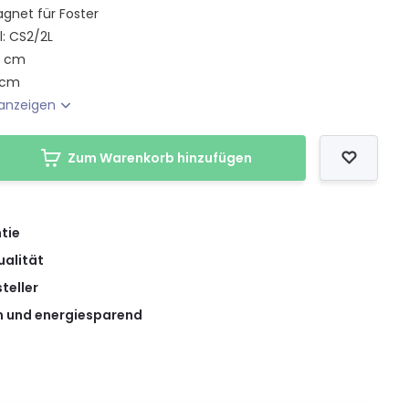
gnet für Foster
l: CS2/2L
5 cm
 cm
anzeigen
Zum Warenkorb hinzufügen
tie
ualität
teller
 und energiesparend