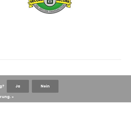
ng?
Ja
Nein
rung. »