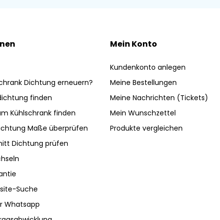
onen
Mein Konto
Kundenkonto anlegen
chrank Dichtung erneuern?
Meine Bestellungen
ldichtung finden
Meine Nachrichten (Tickets)
am Kühlschrank finden
Mein Wunschzettel
ichtung Maße überprüfen
Produkte vergleichen
nitt Dichtung prüfen
hseln
antie
site-Suche
ber Whatsapp
tragsabwicklung