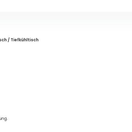
ch / Tiefkühltisch
ung.