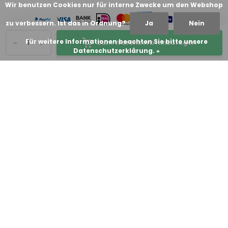
Wir benutzen Cookies nur für interne Zwecke um den Webshop
zu verbessern. Ist das in Ordnung?
Ja
Nein
-
+
Für weitere Informationen beachten Sie bitte unsere
Zum Warenkorb hinzufügen
Datenschutzerklärung. »