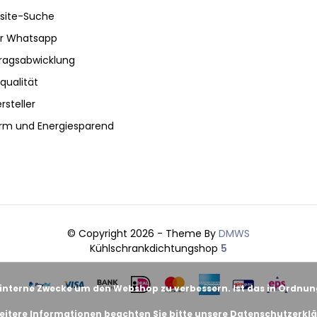
site-Suche
ber Whatsapp
tragsabwicklung
qualität
rsteller
rm und Energiesparend
© Copyright 2026 - Theme By
DMWS
Kühlschrankdichtungshop
5
 interne Zwecke um den Webshop zu verbessern. Ist das in Ordnu
eitere Informationen beachten Sie bitte unsere Datenschutzerklä