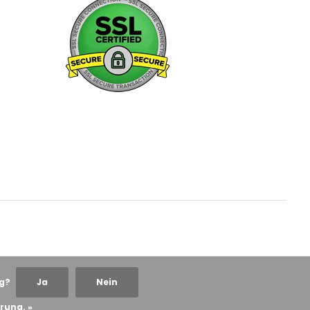
ng?
Ja
Nein
rung. »