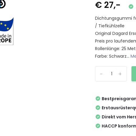
€ 27,-
Dichtungsgummi für
/ Tiefkühlzelle
Original Dagard Ers
Preis pro laufende
Rollenlänge: 25 Met
Farbe: Schwarz...
Me
-
+
Bestpreisgaran
Erstausrüsterq
Direkt vom Hers
HACCP konform