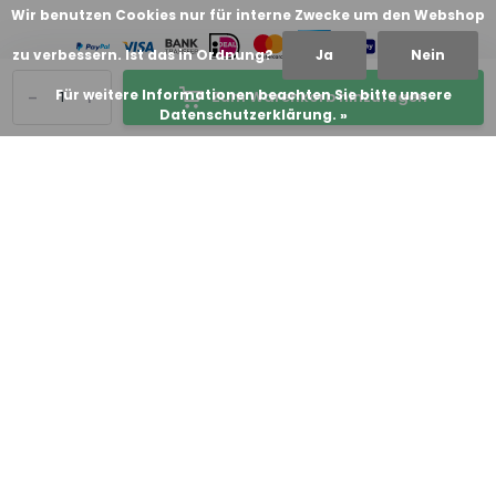
Wir benutzen Cookies nur für interne Zwecke um den Webshop
zu verbessern. Ist das in Ordnung?
Ja
Nein
-
+
Für weitere Informationen beachten Sie bitte unsere
Zum Warenkorb hinzufügen
Datenschutzerklärung. »