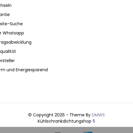
hseln
antie
site-Suche
ber Whatsapp
tragsabwicklung
qualität
rsteller
rm und Energiesparend
© Copyright 2026 - Theme By
DMWS
Kühlschrankdichtungshop
5